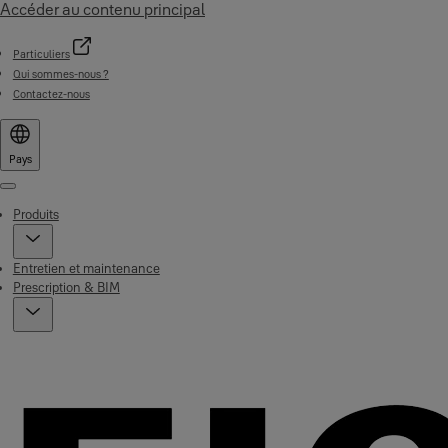
Accéder au contenu principal
Particuliers
Qui sommes-nous ?
Contactez-nous
Pays
Menu
Produits
Entretien et maintenance
Prescription & BIM