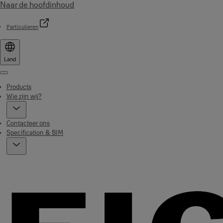
Naar de hoofdinhoud
Particulieren
Land
Menu
Products
Wie zijn wij?
Contacteer ons
Specification & BIM