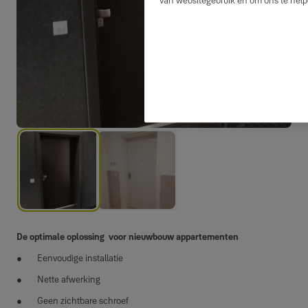
van websitegebruik en om ons te help
De optimale oplossing voor nieuwbouw appartementen
Eenvoudige installatie
Nette afwerking
Geen zichtbare schroef